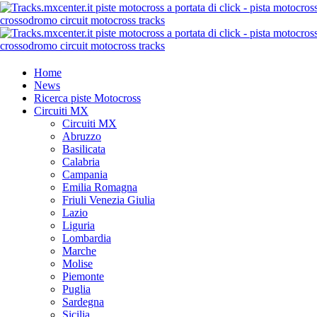
Home
News
Ricerca piste Motocross
Circuiti MX
Circuiti MX
Abruzzo
Basilicata
Calabria
Campania
Emilia Romagna
Friuli Venezia Giulia
Lazio
Liguria
Lombardia
Marche
Molise
Piemonte
Puglia
Sardegna
Sicilia