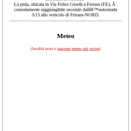
La pista, ubicata in Via Felice Gioelli a Ferrara (FE), Ã¨
comodamente raggiungibile uscendo dallâ€™autostrada
A13 allo svincolo di Ferrara-NORD.
Meteo
(località pista o
stazione meteo più vicina
)