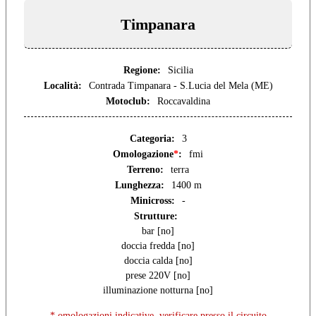
Timpanara
Regione:
Sicilia
Località:
Contrada Timpanara - S.Lucia del Mela (ME)
Motoclub:
Roccavaldina
Categoria:
3
Omologazione
*
:
fmi
Terreno:
terra
Lunghezza:
1400 m
Minicross:
-
Strutture:
bar [no]
doccia fredda [no]
doccia calda [no]
prese 220V [no]
illuminazione notturna [no]
* omologazioni indicative, verificare presso il circuito