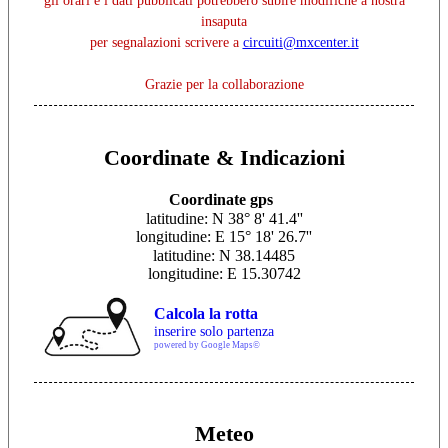
gli orari e i dati pubblicati potrebbero subire modifiche a nostra
insaputa
per segnalazioni scrivere a
circuiti@mxcenter.it
Grazie per la collaborazione
Coordinate & Indicazioni
Coordinate gps
latitudine: N 38° 8' 41.4''
longitudine: E 15° 18' 26.7''
latitudine: N 38.14485
longitudine: E 15.30742
Calcola la rotta
inserire solo partenza
powered by Google Maps©
Meteo