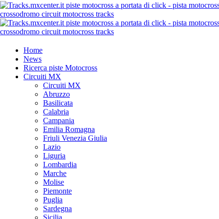
Home
News
Ricerca piste Motocross
Circuiti MX
Circuiti MX
Abruzzo
Basilicata
Calabria
Campania
Emilia Romagna
Friuli Venezia Giulia
Lazio
Liguria
Lombardia
Marche
Molise
Piemonte
Puglia
Sardegna
Sicilia