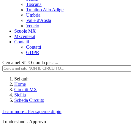
Toscana
Trentino Alto Adige
Umbria
Valle d'Aosta
Veneto
Scuole MX
Mxcenter.it
Contatti
Contatti
GDPR
Cerca nel SITO non la pista...
Sei qui:
Home
Circuiti MX
Sicilia
Scheda Circuito
Learn more - Per saperne di piu
I understand - Approvo