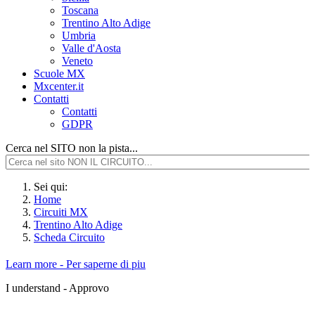
Toscana
Trentino Alto Adige
Umbria
Valle d'Aosta
Veneto
Scuole MX
Mxcenter.it
Contatti
Contatti
GDPR
Cerca nel SITO non la pista...
Sei qui:
Home
Circuiti MX
Trentino Alto Adige
Scheda Circuito
Learn more - Per saperne di piu
I understand - Approvo