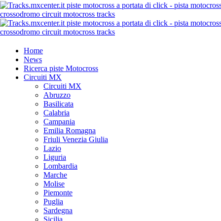
Home
News
Ricerca piste Motocross
Circuiti MX
Circuiti MX
Abruzzo
Basilicata
Calabria
Campania
Emilia Romagna
Friuli Venezia Giulia
Lazio
Liguria
Lombardia
Marche
Molise
Piemonte
Puglia
Sardegna
Sicilia