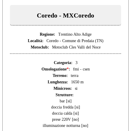
Coredo - MXCoredo
Regione:
Trentino Alto Adige
Località:
Coredo - Comune di Predaia (TN)
Motoclub:
Motoclub Cles Valli del Noce
Categoria:
3
Omologazione
*
:
fmi - csen
Terreno:
terra
Lunghezza:
1650 m
Minicross:
si
Strutture:
bar [si]
doccia fredda [si]
doccia calda [si]
prese 220V [no]
illuminazione notturna [no]