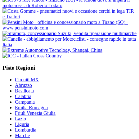
Piste Regioni
Circuiti MX
Abruzzo
Basilicata
Calabria
Campania
Emilia Romagna
Friuli Venezia Giulia
Lazio
Liguria
Lombardia
Marche