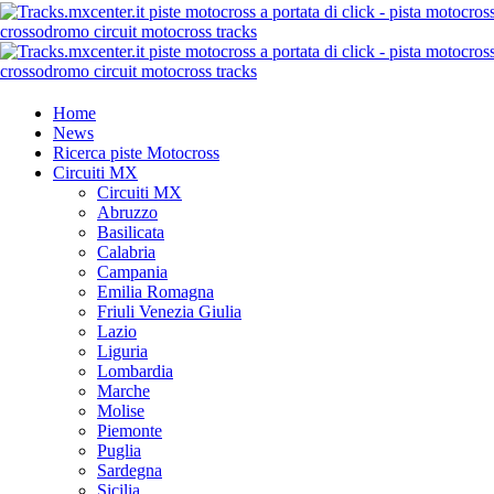
Home
News
Ricerca piste Motocross
Circuiti MX
Circuiti MX
Abruzzo
Basilicata
Calabria
Campania
Emilia Romagna
Friuli Venezia Giulia
Lazio
Liguria
Lombardia
Marche
Molise
Piemonte
Puglia
Sardegna
Sicilia