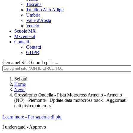
Toscana
Trentino Alto Adige
Umbria
Valle d'Aosta
Veneto
Scuole MX
Mxcenter.it
Contatti
Contatti
GDPR
Cerca nel SITO non la pista...
Sei qui:
Home
News
Crossdromo Ondella - Pista Motocross Armeno - Armeno
(NO) - Piemonte - Update data motocross track - Aggiornati
dati pista motocross
Learn more - Per saperne di piu
I understand - Approvo